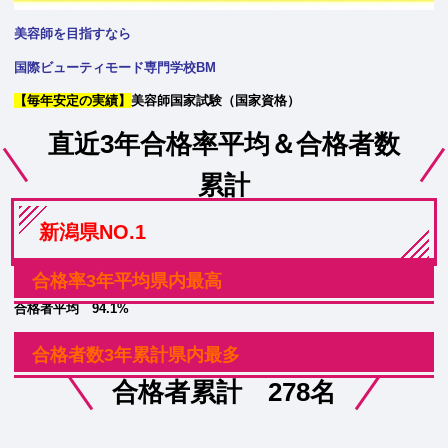
美容師を目指すなら
国際ビューティモード専門学校BM
【毎年安定の実績】
美容師国家試験（国家資格）
直近3年合格率平均＆合格者数
累計
新潟県NO.1
合格率3年平均県内最高
合格者平均 94.1%
合格者数3年累計県内最多
合格者累計 278名