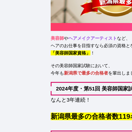
美容師
や
ヘアメイクアーティスト
など、
ヘアのお仕事を目指すなら必須の資格と
「美容師国家資格」
！
その美容師国家試験において、
今年も
新潟県で最多の合格者
を輩出しま
2024年度・第51回 美容師国家
なんと3年連続！
新潟県最多の合格者数119