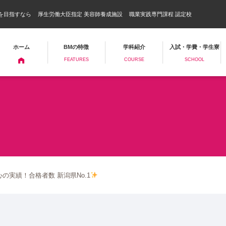
を目指すなら
厚生労働大臣指定 美容師養成施設
職業実践専門課程 認定校
ホーム
BMの特徴
学科紹介
入試・学費・学生寮
FEATURES
COURSE
SCHOOL
の実績！合格者数 新潟県No.1