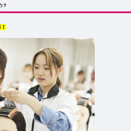
の？
導！