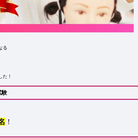
なる
した！
試験
名
！