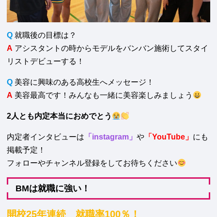
Q
就職後の目標は？
A
アシスタントの時からモデルをバンバン施術してスタイ
リストデビューする！
Q
美容に興味のある高校生へメッセージ！
A
美容最高です！みんなも一緒に美容楽しみましょう
2人とも内定本当におめでとう
内定者インタビューは
「instagram」
や
「YouTube」
にも
掲載予定！
フォローやチャンネル登録をしてお待ちください
BMは就職に強い！
開校25年連続 就職率100％！