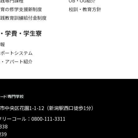
実践専門課程
OB・OG紹介
教育の修学支援新制度
校訓・教育方針
実践教育訓練給付金制度
・学費・学生寮
情報
サポートシステム
寮・アパート紹介
 新潟市中央区花園1-1-12（新潟駅西口徒歩1分）
ーコール：0800-111-3311
338
239