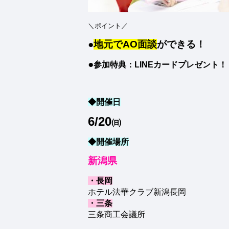
＼ポイント／
●
地元でAO面談
ができる！
●
参加特典：LINEカードプレゼント！
◆開催日
6/20
㈰
◆開催場所
新潟県
・長岡
ホテル法華クラブ新潟長岡
・三条
三条商工会議所