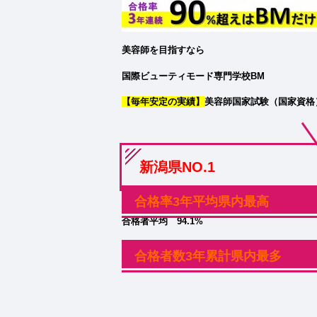
美容師を目指すなら
国際ビューティモード専門学校BM
【毎年安定の実績】
美容師国家試験（国家資格
新潟県NO.1
合格率3年平均県内最高
合格者平均 94.1%
合格者数3年累計県内最多