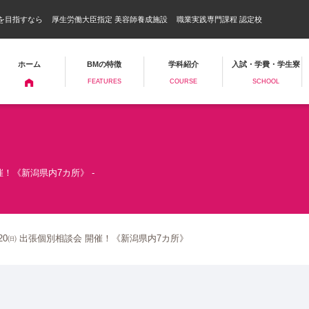
を目指すなら
厚生労働大臣指定 美容師養成施設
職業実践専門課程 認定校
ホーム
BMの特徴
学科紹介
入試・学費・学生寮
FEATURES
COURSE
SCHOOL
催！《新潟県内7カ所》 -
/20㈰ 出張個別相談会 開催！《新潟県内7カ所》