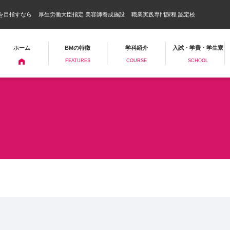
を目指すなら
厚生労働大臣指定 美容師養成施設
職業実践専門課程 認定校
ホーム
BMの特徴
学科紹介
入試・学費・学生寮
FEATURES
COURSE
SCHOOL