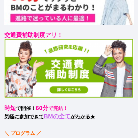
交通費補助制度アリ！
時短
60分
で開催！
で完結！
BMの全て
気軽に参加できて
がわかる★
＼ プログラム ／