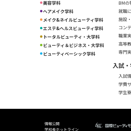
美容学科
BMの
就職に
ヘアメイク学科
施設
メイク&ネイルビューティ学科
コン
エステ&ヘルスビューティ学科
職業
トータルビューティ・大学科
高等
ビューティ＆ビジネス・大学科
専門
ビューティベーシック学科
入試・
入試
学費
学生
情報公開
学校長ホットライン