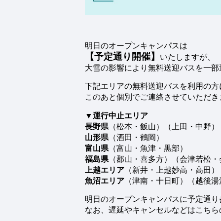
明日のオープンキャンパスは
【予定通り開催】
いたしますが、
大雪の影響により無料送迎バスを一部
下記エリアの無料送迎バスを利用の方
このあと個別でご連絡させていただき
▼運行中止エリア
長野県
（松本・飯山）（上田・中野）
山形県
（酒田・鶴岡）
富山県
（富山・魚津・黒部）
福島県
（郡山・喜多方）（会津若松・
上越エリア
（新井・上越妙高・高田）
魚沼エリア
（津南・十日町）（越後湯
明日のオープンキャンパスに予定通り
なお、遅延やキャンセルなどはこちらの