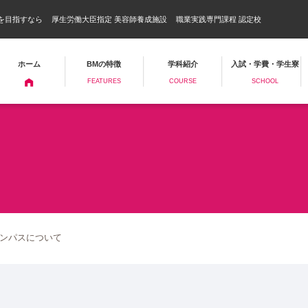
を目指すなら
厚生労働大臣指定 美容師養成施設
職業実践専門課程 認定校
ホーム
BMの特徴
学科紹介
入試・学費・学生寮
FEATURES
COURSE
SCHOOL
ャンパスについて