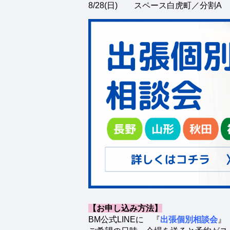
8/28(日) スペース白虎町／分割A
【お申し込み方法】
BM公式LINEに 『
出張個別相談会
』