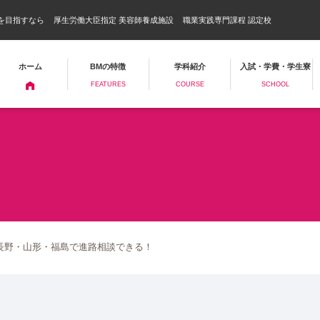
を目指すなら
厚生労働大臣指定 美容師養成施設
職業実践専門課程 認定校
ホーム
BMの特徴
学科紹介
入試・学費・学生寮
FEATURES
COURSE
SCHOOL
長野・山形・福島で進路相談できる！