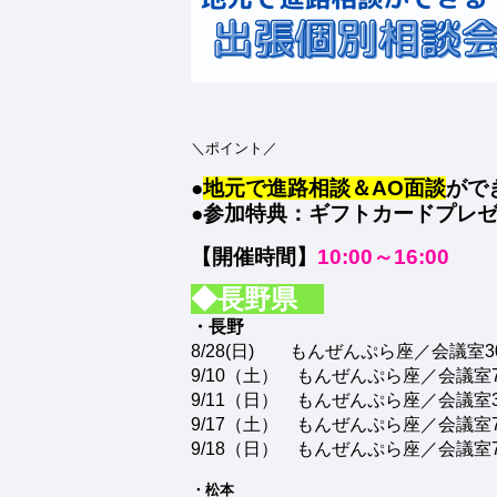
＼ポイント／
●
地元で進路相談＆AO面談
がで
●
参加特典：ギフトカードプレ
【開催時間】
10:00～16:00
◆長野県
・長野
8/28(日) もんぜんぷら座／会議室3
9/10（土） もんぜんぷら座／会議室7
9/11（日） もんぜんぷら座／会議室3
9/17（土） もんぜんぷら座／会議室7
9/18（日） もんぜんぷら座／会議室7
・松本