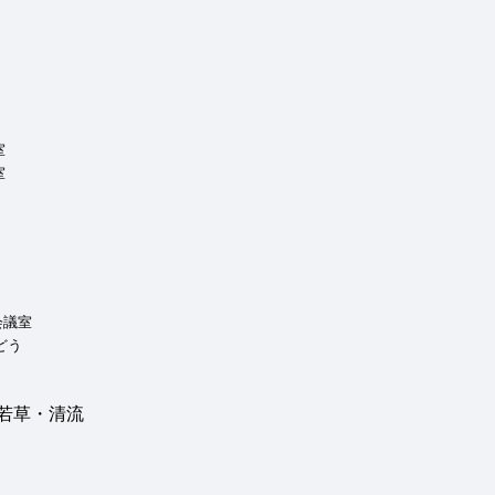
室
室
会議室
どう
 若草・清流