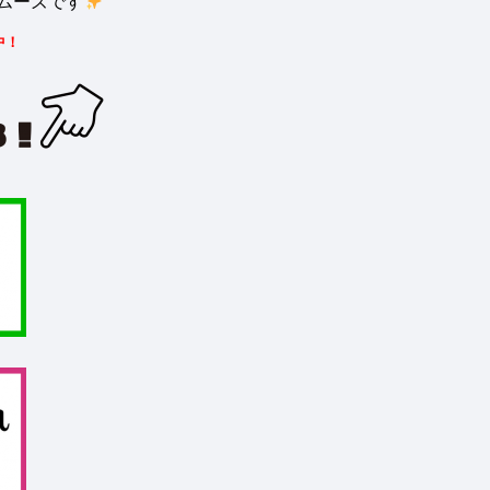
ムーズです
中！