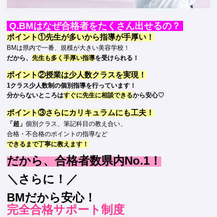
Q.BMはなぜ合格者をたくさん出せるの？
ポイント①先生が多いから指導が手厚い！
BMは県内で一番、規模が大きい美容学校！
だから、
先生も多く手厚い指導
を受けられる！
ポイント②授業は少人数クラスを実現！
1クラス少人数制の個別指導を行っています！
分からないところは
すぐに先生に相談できる
から安心♡
ポイント③さらにカリキュラムにも工夫！
「超」
個別クラス、筆記科目の教え合い、
合格・不合格のポイントの指導など
できるまで丁寧に教えます！
だから、合格者数県内No.1！
＼さらに！／
BMだから安心！
完全合格サポート制度