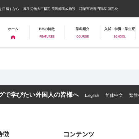
を目指すなら
厚生労働大臣指定 美容師養成施設
職業実践専門課程 認定校
ホーム
BMの特徴
学科紹介
入試・学費・学生寮
FEATURES
COURSE
SCHOOL
ーグで学びたい外国人の皆様へ
English
简体中文
繁體
特徴
コンテンツ