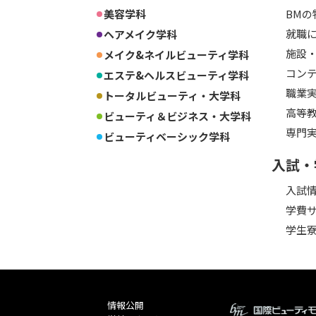
美容学科
BMの
就職に
ヘアメイク学科
施設
メイク&ネイルビューティ学科
コン
エステ&ヘルスビューティ学科
職業
トータルビューティ・大学科
高等
ビューティ＆ビジネス・大学科
専門
ビューティベーシック学科
入試・
入試
学費
学生
情報公開