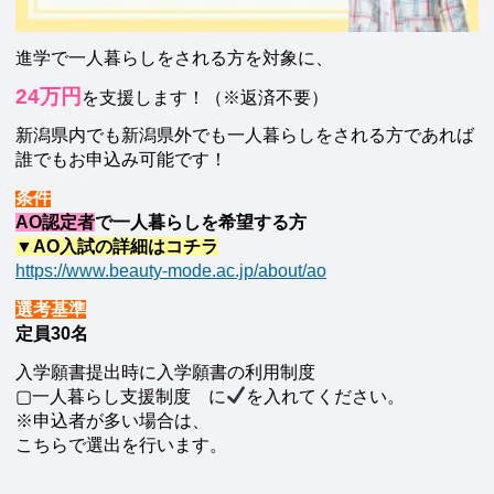
進学で一人暮らしをされる方を対象に、
24万円
を支援します！（※返済不要）
新潟県内でも新潟県外でも一人暮らしをされる方であれば
誰でもお申込み可能です！
条件
AO認定者
で一人暮らしを希望する方
▼AO入試の詳細はコチラ
https://www.beauty-mode.ac.jp/about/ao
選考基準
定員30名
入学願書提出時に入学願書の利用制度
▢一人暮らし支援制度 に
を入れてください。
※申込者が多い場合は、
こちらで選出を行います。