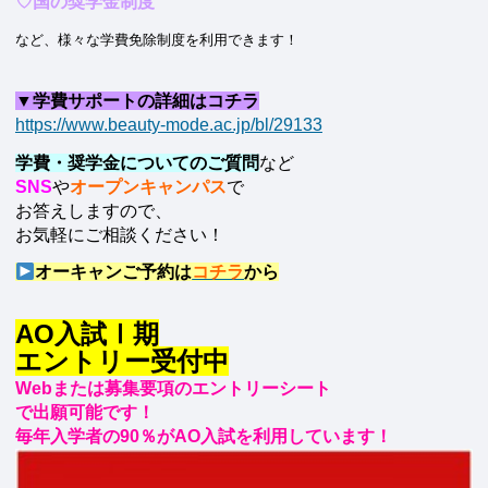
♡国の奨学金制度
など、様々な学費免除制度を利用できます！
▼学費サポートの詳細はコチラ
https://www.beauty-mode.ac.jp/bl/29133
学費・奨学金についてのご質問
など
SNS
や
オープンキャンパス
で
お答えしますので、
お気軽にご相談ください！
オーキャンご予約は
コチラ
から
AO入試Ⅰ期
エントリー受付中
Webまたは募集要項のエントリーシート
で出願可能です！
毎年入学者の90％がAO入試を利用しています！