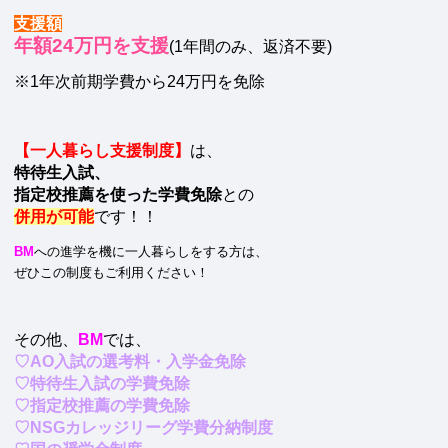
支援額
年額24万円を支援
(1年間のみ、返済不要)
※1年次前期学費から24万円を免除
【一人暮らし支援制度】
は、
特待生入試、
指定校推薦を使った学費免除
との
併用が可能
です！！
BM
への進学を機に一人暮らしをする方は、
ぜひこの制度もご利用ください！
その他、
BM
では、
♡AO入試の選考料・入学金免除
♡特待生入試の学費免除
♡指定校推薦の学費免除
♡NSGカレッジリーグ学費分納制度