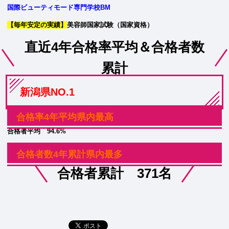
国際ビューティモード専門学校BM
【毎年安定の実績】
美容師国家試験（国家資格）
直近4年合格率平均＆合格者数
累計
新潟県NO.1
合格率4年平均県内最高
合格者平均 94.6%
合格者数4年累計県内最多
合格者累計 371名